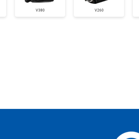
V380
V260
?