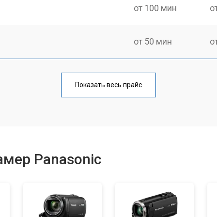
от 100 мин
о
от 50 мин
о
от 80 мин
о
Показать весь прайс
амер Panasonic