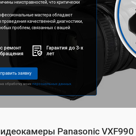
ричины неисправностей, что критически
рофессиональные мастера обладают
 проведения качественной диагностики,
любых проблем, связанных с вашей
с ремонт
Гарантия до 3-х
обращения
лет
править заявку
 на обработку моих
персональных данных.
видеокамеры Panasonic VXF990