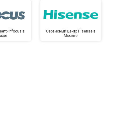
нтр Infocus в
Сервисный центр Hisense в
Сервисный ц
скве
Москве
Мо