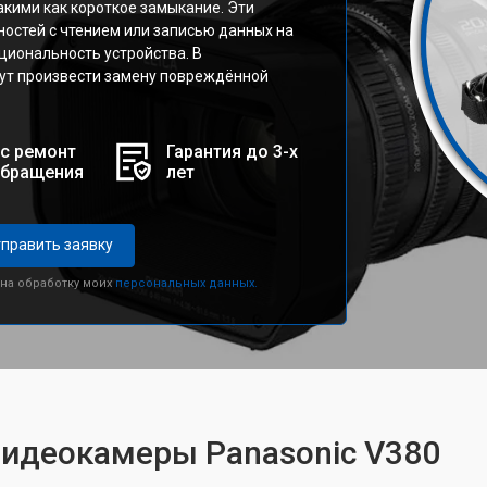
акими как короткое замыкание. Эти
ностей с чтением или записью данных на
циональность устройства. В
ут произвести замену повреждённой
с ремонт
Гарантия до 3-х
обращения
лет
править заявку
 на обработку моих
персональных данных.
видеокамеры Panasonic V380