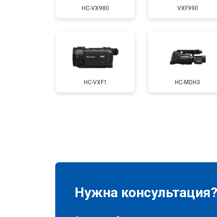
HC-VX980
VXF990
HC-VXF1
HC-MDH3
Нужна консультация