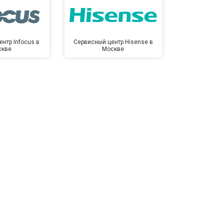
нтр Infocus в
Сервисный центр Hisense в
Сервисный ц
скве
Москве
Мо