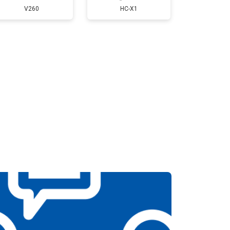
V260
HC-X1