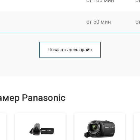
от 100 мин
о
от 50 мин
о
от 80 мин
о
Показать весь прайс
амер Panasonic