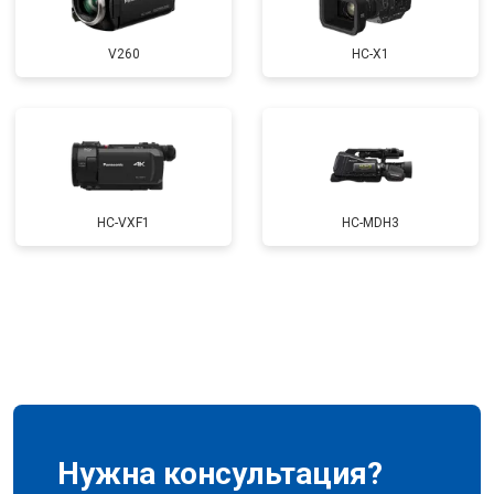
V260
HC-X1
HC-VXF1
HC-MDH3
Нужна консультация?