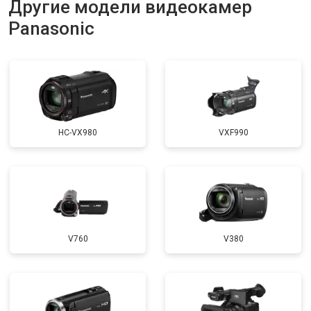
Другие модели видеокамер
Panasonic
HC-VX980
VXF990
V760
V380