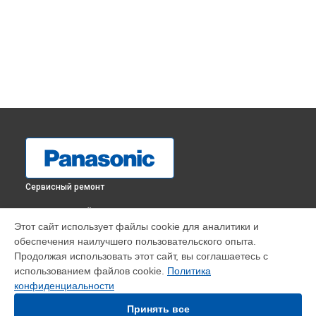
Сервисный ремонт
ВЫБЕРИ СВОЙ ГОРОД
Этот сайт использует файлы cookie для аналитики и
Замена платы отсека карты памяти видеокамеры HC-VXF1
обеспечения наилучшего пользовательского опыта.
Panasonic в
Краснодаре
Продолжая использовать этот сайт, вы соглашаетесь с
Замена платы отсека карты памяти видеокамеры HC-VXF1
использованием файлов cookie.
Политика
Panasonic в
Ростове-на-Дону
конфиденциальности
Замена платы отсека карты памяти видеокамеры HC-VXF1
Panasonic в
Нижнем Новгороде
Принять все