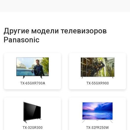
Замена матрицы
от 5500 ₽
Заказать
Прошивка
от 3900 ₽
Заказать
Замена трансформаторов
Другие модели телевизоров
от 4800 ₽
Заказать
подсветки
Panasonic
TX-65GXR700A
TX-55GXR900
TX-32GR300
TX-32FR250W