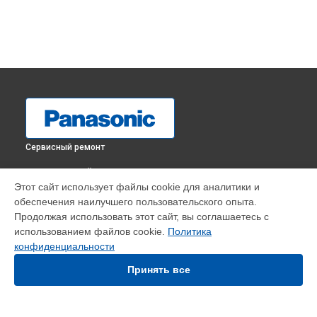
Сервисный ремонт
ВЫБЕРИ СВОЙ ГОРОД
Этот сайт использует файлы cookie для аналитики и
Замена блока питания телевизора TX-43GR300 Panasonic в
обеспечения наилучшего пользовательского опыта.
Краснодаре
Продолжая использовать этот сайт, вы соглашаетесь с
Замена блока питания телевизора TX-43GR300 Panasonic в
использованием файлов cookie.
Политика
Ростове-на-Дону
конфиденциальности
Замена блока питания телевизора TX-43GR300 Panasonic в
Нижнем Новгороде
Принять все
Замена блока питания телевизора TX-43GR300 Panasonic в
Новосибирске
Замена блока питания телевизора TX-43GR300 Panasonic в