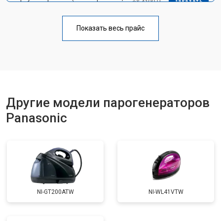
от 4100 ₽
Заказать
креплений, кнопок)
Профилактическая чистка
от 4700 ₽
Заказать
Показать весь прайс
Замена клапана давления
от 5850 ₽
Заказать
Другие модели парогенераторов
Panasonic
NI-GT200ATW
NI-WL41VTW