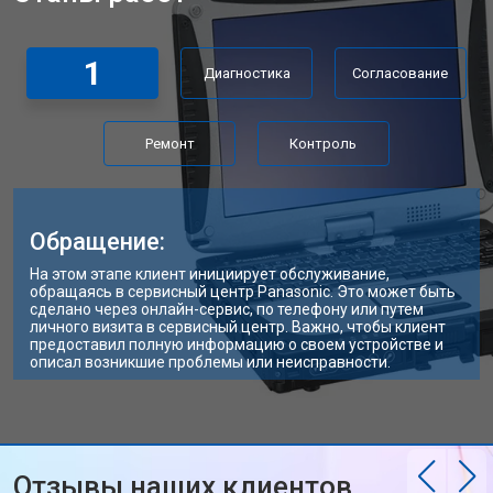
Замена Wi-Fi ноутбука Panasonic
от 2200 ₽
Заказать
1
Диагностика
Согласование
Ремонт цепи питания
от 3500 ₽
Заказать
Замена USB порта
от 2200 ₽
Заказать
Ремонт
Контроль
Замена звуковой карты
от 1700 ₽
Заказать
Замена кулера ноутбука Panasonic
от 2600 ₽
Заказать
Обращение:
Замена микрофона
от 2600 ₽
Заказать
На этом этапе клиент инициирует обслуживание,
обращаясь в сервисный центр Panasonic. Это может быть
Замена оперативной памяти
от 1100 ₽
Заказать
сделано через онлайн-сервис, по телефону или путем
личного визита в сервисный центр. Важно, чтобы клиент
предоставил полную информацию о своем устройстве и
Прошивка BIOS ноутбука Panasonic
от 1500 ₽
Заказать
описал возникшие проблемы или неисправности.
Замена северного моста
от 3500 ₽
Заказать
Ремонт петель ноутбука Panasonic
от 3990 ₽
Заказать
Отзывы наших клиентов