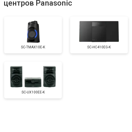
центров Panasonic
SC-TMAX10E-K
SC-HC410EG-K
SC-UX100EE-K