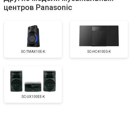
центров Panasonic
SC-TMAX10E-K
SC-HC410EG-K
SC-UX100EE-K