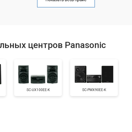
от 60 мин
о
от 40 мин
о
льных центров Panasonic
от 60 мин
о
от 40 мин
о
SC-UX100EE-K
SC-PMX90EE-K