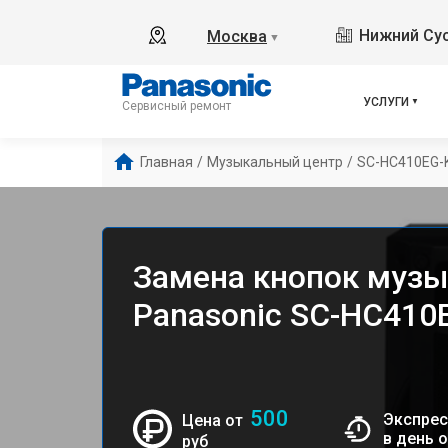
Нижний Сус
Москва
▼
УСЛУГИ
Сервисный ремонт
Главная
/
Музыкальный центр
/
SC-HC410EG-
Замена кнопок музы
Panasonic SC-HC410
500
Экспрес
Цена от
в день 
руб