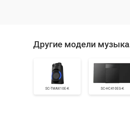
Комплексная чистка
Замена мотора привода
Другие модели музыка
Ремонт материнской платы
Ремонт блока питания
SC-TMAX10E-K
SC-HC410EG-K