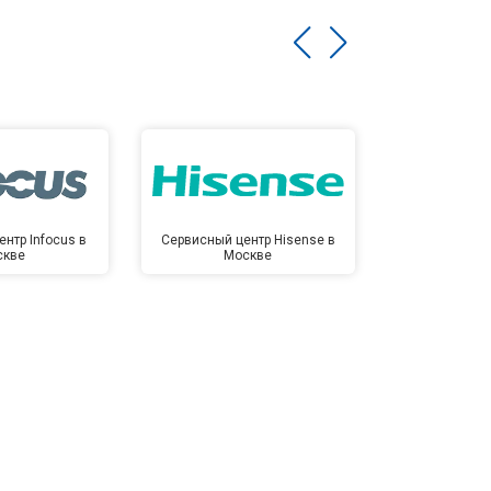
нтр Infocus в
Сервисный центр Hisense в
Сервисный ц
скве
Москве
Мо