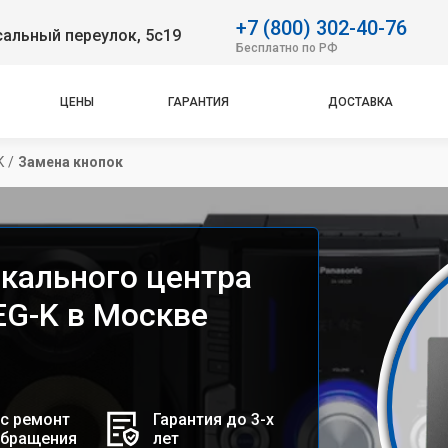
+7 (800) 302-40-76
альный переулок, 5с19
Бесплатно по РФ
ЦЕНЫ
ГАРАНТИЯ
ДОСТАВКА
K
/
Замена кнопок
кального центра
EG-K в Москве
с ремонт
Гарантия до 3-х
обращения
лет