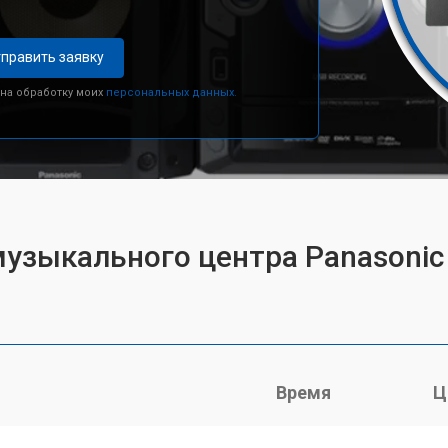
править заявку
 на обработку моих
персональных данных.
музыкального центра Panasoni
Время
Ц