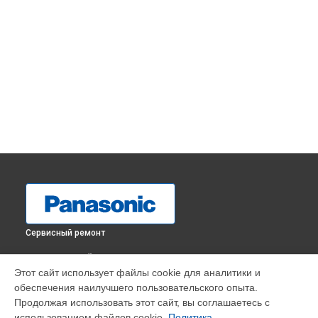
Сервисный ремонт
ВЫБЕРИ СВОЙ ГОРОД
Этот сайт использует файлы cookie для аналитики и
Диагностика музыкального центра SC-HC410EG-K
обеспечения наилучшего пользовательского опыта.
Panasonic в
Краснодаре
Продолжая использовать этот сайт, вы соглашаетесь с
Диагностика музыкального центра SC-HC410EG-K
использованием файлов cookie.
Политика