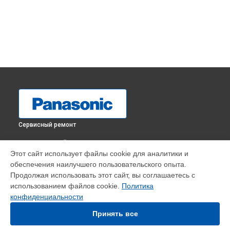
Сервисный ремонт
ВЫБЕРИ СВОЙ ГОРОД
Этот сайт использует файлы cookie для аналитики и
Ремонт пневмосистемы массажного кресла EP MA73
обеспечения наилучшего пользовательского опыта.
Panasonic в
Краснодаре
Продолжая использовать этот сайт, вы соглашаетесь с
Ремонт пневмосистемы массажного кресла EP MA73
использованием файлов cookie.
Политика
Panasonic в
Ростове-на-Дону
конфиденциальности
Ремонт пневмосистемы массажного кресла EP MA73
Panasonic в
Нижнем Новгороде
Принять все
Ремонт пневмосистемы массажного кресла EP MA73