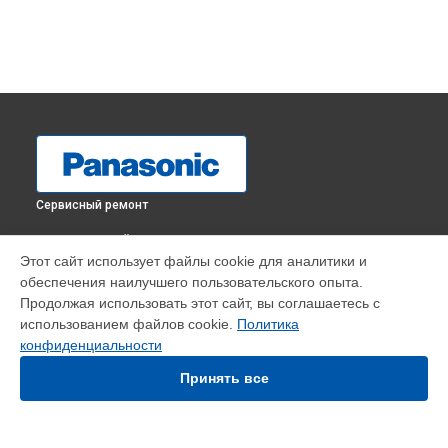
Сервисный ремонт
ВЫБЕРИ СВОЙ ГОРОД
Этот сайт использует файлы cookie для аналитики и
Ремонт пульта управления массажного кресла EP-MA70
обеспечения наилучшего пользовательского опыта.
Panasonic в
Краснодаре
Продолжая использовать этот сайт, вы соглашаетесь с
Ремонт пульта управления массажного кресла EP-MA70
использованием файлов cookie.
Политика
Panasonic в
Ростове-на-Дону
конфиденциальности
Ремонт пульта управления массажного кресла EP-MA70
Panasonic в
Нижнем Новгороде
Принять все
Ремонт пульта управления массажного кресла EP-MA70
Panasonic в
Новосибирске
Ремонт пульта управления массажного кресла EP-MA70