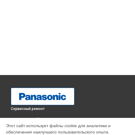
Сервисный ремонт
ВЫБЕРИ СВОЙ ГОРОД
Этот сайт использует файлы cookie для аналитики и
Ремонт массажного кресла EP-MA70 Panasonic в
обеспечения наилучшего пользовательского опыта.