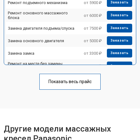
Ремонт подъемного механизма
от 5900 ₽
Заказать
Ремонт основного массажного
от 6000 ₽
Заказать
блока
Замена двигателя подъема/спуска
от 7500 ₽
Заказать
Замена основного двигателя
от 5000 ₽
Заказать
Замена замка
от 3300 ₽
Заказать
Ремонт на месте без замены
от 3200 ₽
Заказать
запчастей
Ремонт проводки
от 4400 ₽
Заказать
Показать весь прайс
Замена вторичного
от 6200 ₽
Заказать
трансформатора
Ремонт блока питания
от 3500 ₽
Заказать
Ремонт материнской платы
от 4100 ₽
Заказать
Другие модели массажных
Прошивка
от 3700 ₽
Заказать
кресел Panasonic