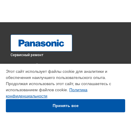
Сервисный ремонт
ВЫБЕРИ СВОЙ ГОРОД
Этот сайт использует файлы cookie для аналитики и
Диагностика кондиционера CU-XZ35TKE Panasonic в
обеспечения наилучшего пользовательского опыта.
Краснодаре
Продолжая использовать этот сайт, вы соглашаетесь с
Диагностика кондиционера CU-XZ35TKE Panasonic в
использованием файлов cookie.
Политика
Ростове-на-Дону
конфиденциальности
Диагностика кондиционера CU-XZ35TKE Panasonic в
Нижнем Новгороде
Принять все
Диагностика кондиционера CU-XZ35TKE Panasonic в
Новосибирске
Диагностика кондиционера CU-XZ35TKE Panasonic в
Челябинске