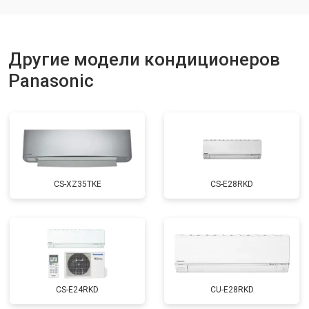
Другие модели кондиционеров
Panasonic
CS-XZ35TKE
CS-E28RKD
CS-E24RKD
CU-E28RKD