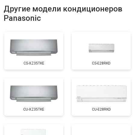
Другие модели кондиционеров
Panasonic
CS-XZ35TKE
CS-E28RKD
CU-XZ35TKE
CU-E28RKD