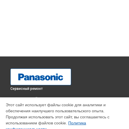
Сервисный ремонт
ВЫБЕРИ СВОЙ ГОРОД
Этот сайт использует файлы cookie для аналитики и
Замена кнопки включения фотоаппарата Lumix DC-
обеспечения наилучшего пользовательского опыта.
LX100M2, Panasonic в
Краснодаре
Продолжая использовать этот сайт, вы соглашаетесь с
Замена кнопки включения фотоаппарата Lumix DC-
использованием файлов cookie.
Политика
LX100M2, Panasonic в
Ростове-на-Дону