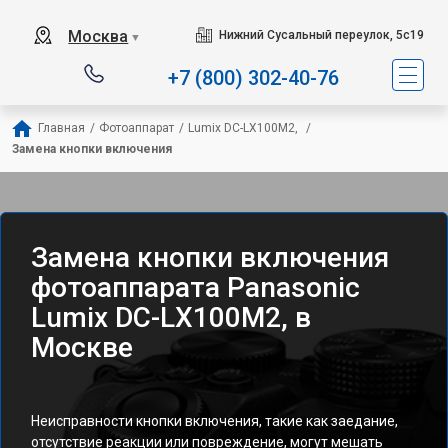
Москва
Нижний Сусальный переулок, 5с19
▼
+7 (800) 302-40-76
Главная
/
Фотоаппарат
/
Lumix DC-LX100M2, 
/
Замена кнопки включения
Замена кнопки включения
фотоаппарата Panasonic
Lumix DC-LX100M2, в
Москве
Неисправности кнопки включения, такие как заедание,
отсутствие реакции или повреждение, могут мешать